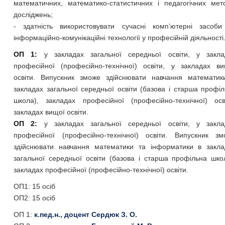
математичних, математико-статистичних і педагогічних мет
досліджень;
- здатність використовувати сучасні комп’ютерні засоби
інформаційно-комунікаційні технології у професійній діяльності
ОП 1:
у закладах загальної середньої освіти, у закла
професійної (професійно-технічної) освіти, у закладах ви
освіти. Випускник зможе здійснювати навчання математик
закладах загальної середньої освіти (базова і старша профі
школа), закладах професійної (професійно-технічної) осві
закладах вищої освіти.
ОП 2:
у закладах загальної середньої освіти, у закла
професійної (професійно-технічної) освіти. Випускник зм
здійснювати навчання математики та інформатики в закла
загальної середньої освіти (базова і старша профільна шко
закладах професійної (професійно-технічної) освіти.
ОП1: 15 осіб
ОП2: 15 осіб
ОП 1:
к.пед.н., доцент Сердюк З. О.