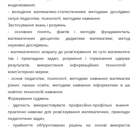
моделювання;
- володіння математико-статистичними методами досліджен
галузі педагогіки, психології, методики навчання.
Застосування знань і розумінь
- основних понять, фактів і методів: фундаменталь
математичних дисциплін; дидактики математики; метод
наукових досліджень;
- математичного апарату до розв’язування як суто математич
так і прикладних задач, розуміння і тлумачення одержа
результатів, використання інформаційних технологій
комп’ютерних мереж;
- основ педагогіки, психології, методики навчання математи
різних ланках освіти, методики навчання інформатики в шк
новітніх технологій навчання.
Формування суджень
- здатність використовувати професійно-профільні знання
практичні навички для розв’язування математичних, прикладн
педагогічних задач;
- прийняття обґрунтованих рішень на основі використа