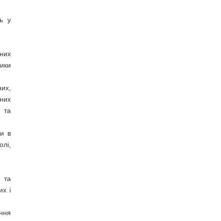
ь у
них
ики
них,
них
 та
ки в
олі,
 та
их і
ння