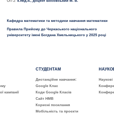
ОП 2:
к.пед.н., доцент Босовський М. В.
Кафедра математики та методики навчання математики
Правила Прийому до Черкаського національного
університету імені Богдана Хмельницького у 2025 році
СТУДЕНТАМ
НАУКО
Дистанційне навчання:
Наукові
ому
Google Клас
Конфере
ої кампанії
Коди Google Класів
Конфере
Сайт НМВ
Корисні посилання
Мобільність та проєкти