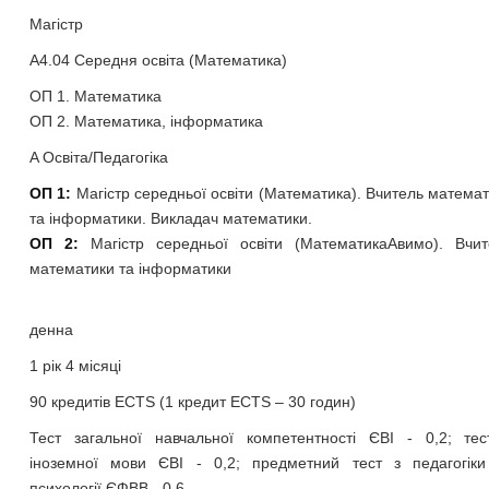
Магістр
A4.04 Середня освіта (Математика)
ОП 1. Математика
ОП 2. Математика, інформатика
A Освіта/Педагогіка
ОП 1:
Магістр середньої освіти (Математика). Вчитель матема
та інформатики. Викладач математики.
ОП 2:
Магістр середньої освіти (МатематикаАвимо). Вчит
математики та інформатики
денна
1 рік 4 місяці
90 кредитів ECTS (1 кредит ЕСТS – 30 годин)
Тест загальної навчальної компетентності ЄВІ - 0,2; тес
іноземної мови ЄВІ - 0,2; предметний тест з педагогіки
психології ЄФВВ - 0,6