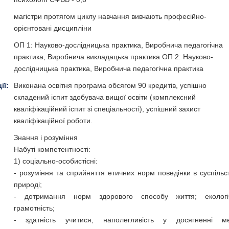
магістри протягом циклу навчання вивчають професійно-
орієнтовані дисципліни
ОП 1: Науково-дослідницька практика, Виробнича педагогічна
практика, Виробнича викладацька практика ОП 2: Науково-
дослідницька практика, Виробнича педагогічна практика
ії:
Виконана освітня програма обсягом 90 кредитів, успішно
складений іспит здобувача вищої освіти (комплексний
кваліфікаційний іспит зі спеціальності), успішний захист
кваліфікаційної роботи.
Знання і розуміння
Набуті компетентності:
1) соціально-особистісні:
- розуміння та сприйняття етичних норм поведінки в суспільст
природі;
- дотримання норм здорового способу життя; екологі
грамотність;
- здатність учитися, наполегливість у досягненні ме