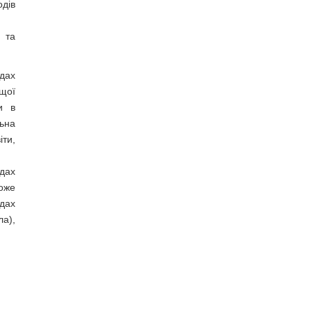
одів
 та
.
дах
щої
и в
льна
ти,
дах
оже
дах
ла),