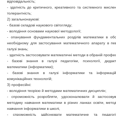
відповідальність;
- здатність до критичного, креативного та системного мисле
толерантність;
2) загальнонаукові:
- базові складові наукового світогляду;
- володіння основами наукової методології;
- опанування фундаментальних розділів математики в обся
необхідному для застосування математичного апарату в пев
галузі знань;
- здатність застосовувати математичні методи в обраній профес
- базові знання в галузі педагогіки, психології, дидакт
математики (інформатики);
- базові знання в галузі інформатики та інформацій
комунікаційних технологій;
3) професійні:
- володіння теорією й методами математичних дисциплін;
- спроможність розробляти, удосконалювати й застосовув
методику навчання математики в різних ланках освіти, мето
навчання інформатики в школі,
- спроможність здійснювати математичне та педагогі