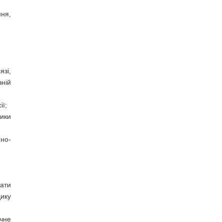
ння,
зі,
ній
ії;
ики
но-
ати
дику
чне