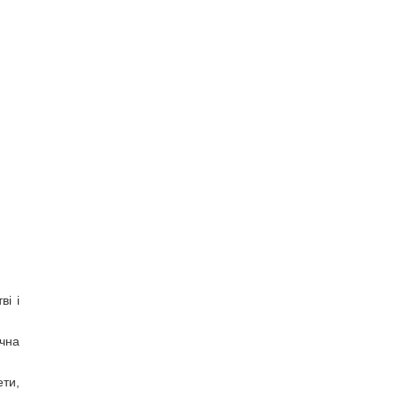
ві і
чна
ти,