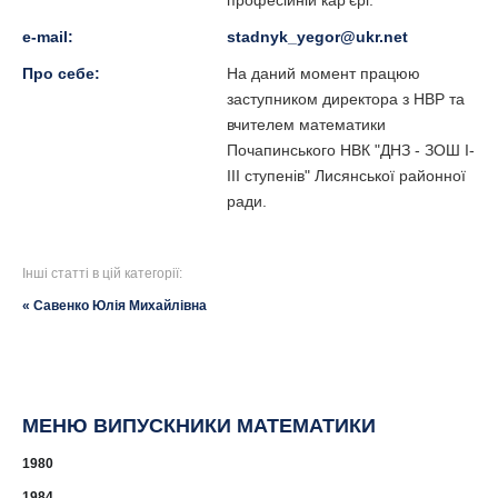
професійній кар'єрі.
e-mail:
stadnyk_yegor@ukr.net
Про себе:
На даний момент працюю
заступником директора з НВР та
вчителем математики
Почапинського НВК "ДНЗ - ЗОШ I-
III ступенів" Лисянської районної
ради.
Інші статті в цій категорії:
« Савенко Юлія Михайлівна
МЕНЮ ВИПУСКНИКИ МАТЕМАТИКИ
1980
1984