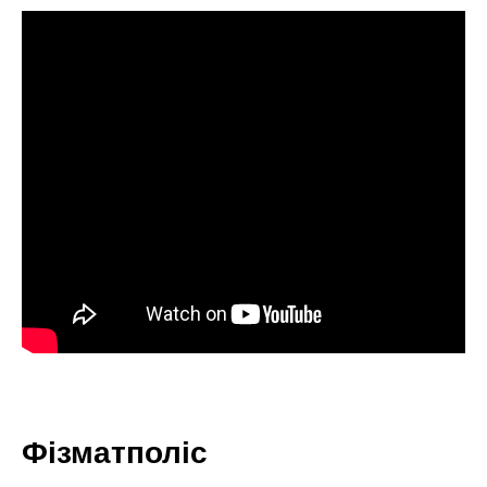
Фізматполіс