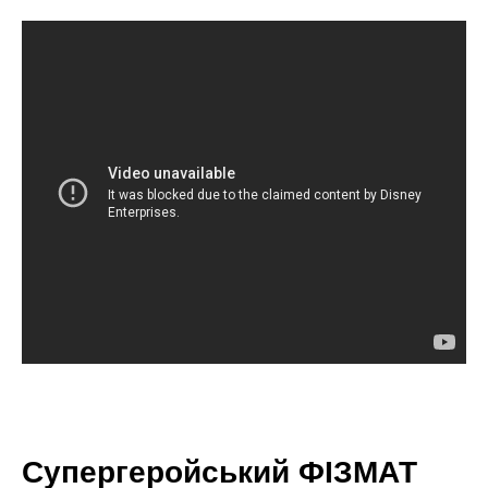
Супергеройський ФІЗМАТ