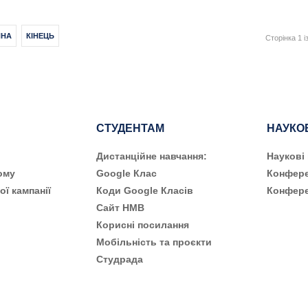
ПНА
КІНЕЦЬ
Сторінка 1 і
СТУДЕНТАМ
НАУКО
Дистанційне навчання:
Наукові
ому
Google Клас
Конфере
ої кампанії
Коди Google Класів
Конфере
Сайт НМВ
Корисні посилання
Мобільність та проєкти
Студрада