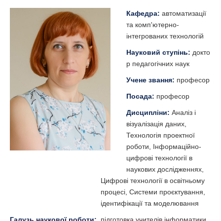
Кафедра:
автоматизації
та комп'ютерно-
інтегрованих технологій
Науковий ступінь:
докто
р педагогічних наук
Учене звання:
професор
Посада:
професор
Дисципліни:
Аналіз і
візуалізація даних,
Технологія проектної
роботи, Інформаційно-
цифрові технології в
наукових дослідженнях,
Цифрові технології в освітньому
процесі, Системи проєктування,
ідентифікації та моделювання
Галузь наукової роботи:
підготовка учителів інформатики,