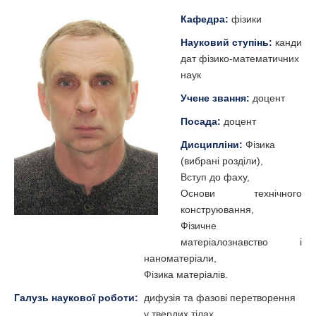
Кафедра:
фізики
Науковий ступінь:
канди
дат фізико-математичних
наук
Учене звання:
доцент
Посада:
доцент
Дисципліни:
Фізика
(вибрані розділи),
Вступ до фаху,
Основи технічного
конструювання,
Фізичне
матеріалознавство і
наноматеріали,
Фізика матеріалів.
Галузь наукової роботи:
дифузія та фазові перетворення
у твердих тілах