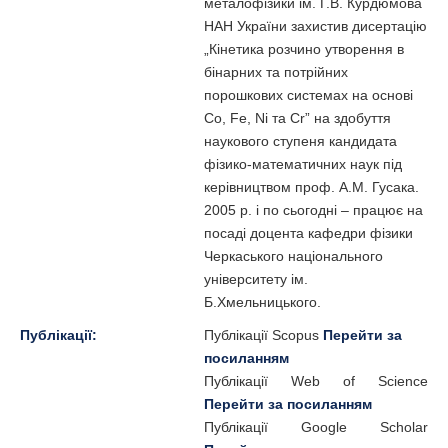
металофізики ім. Г.В. Курдюмова
НАН України захистив дисертацію
„Кінетика розчино утворення в
бінарних та потрійних
порошкових системах на основі
Co, Fe, Ni та Cr” на здобуття
наукового ступеня кандидата
фізико-математичних наук під
керівництвом проф. А.М. Гусака.
2005 р. і по сьогодні – працює на
посаді доцента кафедри фізики
Черкаського національного
університету ім.
Б.Хмельницького.
Публікації:
Публікації Scopus
Перейти за
посиланням
Публікації Web of Science
Перейти за посиланням
Публікації Google Scholar