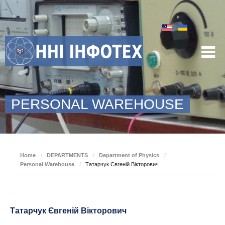
PERSONAL WAREHOUSE
Home
/
DEPARTMENTS
/
Department of Physics
/
Personal Warehouse
/
Татарчук Євгеній Вікторович
Татарчук Євгеній Вікторович