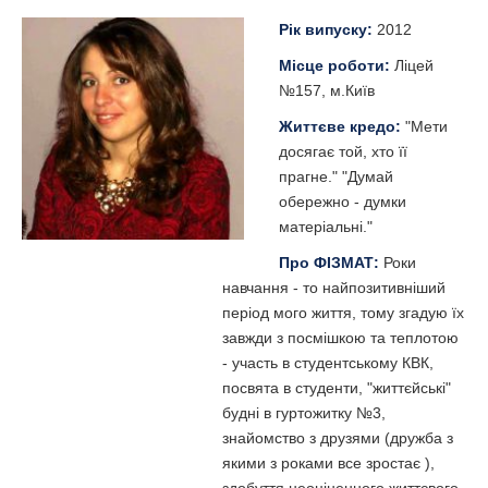
Рік випуску:
2012
Місце роботи:
Ліцей
№157, м.Київ
Життєве кредо:
"Мети
досягає той, хто її
прагне." "Думай
обережно - думки
матеріальні."
Про ФІЗМАТ:
Роки
навчання - то найпозитивніший
період мого життя, тому згадую їх
завжди з посмішкою та теплотою
- участь в студентському КВК,
посвята в студенти, "життєйські"
будні в гуртожитку №3,
знайомство з друзями (дружба з
якими з роками все зростає ),