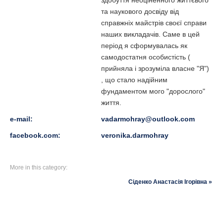
здобуття неоціненного життєвого
та наукового досвіду від
справжніх майстрів своєї справи
наших викладачів. Саме в цей
період я сформувалась як
самодостатня особистість (
прийняла і зрозуміла власне "Я")
, що стало надійним
фундаментом мого "дорослого"
життя.
e-mail:
vadarmohray@outlook.com
facebook.com:
veronika.darmohray
More in this category:
Сіденко Анастасія Ігорівна »