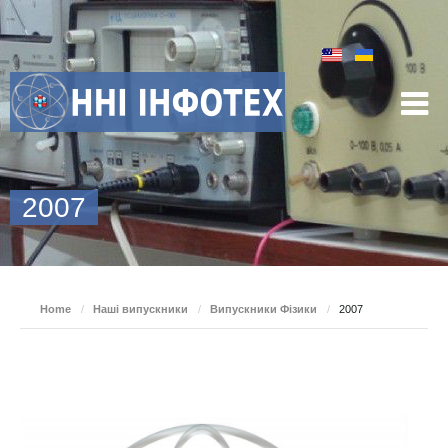
2007
Home
/
Наші випускники
/
Випускники Фізики
/
2007